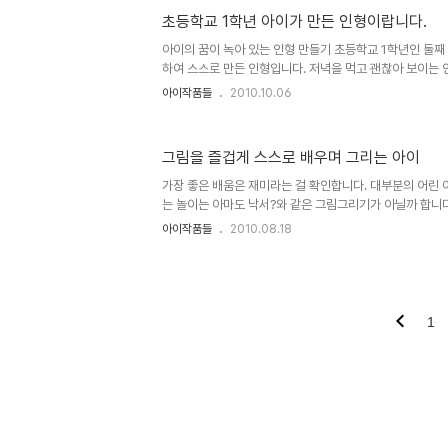
맥은 유지를 했지만 그림은 어린 시절을 뒤로한 채 시간이
초등학교 1학년 아이가 만든 인형이랍니다.
된 실력 만큼 그 느낌 마저도 멀어질 수 밖에 없었습니다. 다
마음만 남아서... 아마도 그래서 그림 잘 그리는 분들을 보면
아이의 꿈이 녹아 있는 인형 만들기 초등학교 1학년인 둘째
하여 스스로 만든 인형입니다. 저녁을 먹고 괜찮아 보이는 
도와준 건 아닌가 생각하여 아내에게 물었더니 그건 아니라
아이작품들
2010.10.06
라서 관심있게 보긴 했지만, 만드는 건 아이 혼자서 모두 만든
인 둘째 아이랍니다. ^^ 숙제는 아이가 커서 되고 싶은 
것이었다고 합니다. 만든 것을 보아서는 책을 읽고 있는 사람
그림을 즐겁게 스스로 배우며 그리는 아이
커서 선생님이 되고 싶다고 합니다. 그렇게 아이의 얘기를 듣
얼마 전까진 화가가 되고 싶다고 했는데... 언제, 왜 바뀌었는
가장 좋은 배움은 재미라는 걸 확인합니다. 대부분의 어린
는 놀이는 아마도 낙서?와 같은 그림그리기가 아닐까 합니다
로써 그림 그리기를 하며 자랐습니다. 스케치북이나 연습장에.
아이작품들
2010.08.18
면까지 그림을 그릴 수 있는 곳이라면 무엇이든 그림으로 
도 크게 다를 바 없는 모습으로 아이는 여전히 그림 그리기를
한달 전 쯤 아이가 그린 그림에 대해 아이와 엄마가 대화하
교 3학년이구요. ^^ 아주 어릴적 그리던 그림이야 위 동영
정도의 그림이었지만... 예닐곱, 여덟살을 보내면서는 어느
1
워..