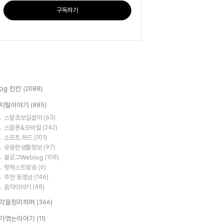
구독하기
log 칸칸
(2088)
지털이야기
(885)
스맡초보길잡이
(63)
스맡폰&모바일
(242)
소프트.하드
(101)
유용한생활정보
(97)
블로그Weblog
(108)
팟캐스트방송
(6)
추천 동영상
(146)
음악이야기
(48)
각을정리하며
(366)
가엮는이야기
(11)