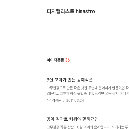
디지털리스트 hisastro
아이작품들
36
9살 꼬마가 만든 공예작품
고무찰흙으로 만든 작은 찻잔 두번째 딸아이가 만들었던 
었는데... 그렇게 하질 못했습니다. 생각만 굴뚝 같지 이래
은건지 이제야 또하나의 작품?을 올리게 됩니다. 이 게으름이란..
아이작품들
2011.03.24
무도 큰 일들이 벌어지고 있습니다. 세상 살이도 퍽퍽하단 
들이 좋은 모습으로 자라나는 건 기분 좋은 일이라서 그 
여 제 아이가 만든 작품?을 올립니다. 이번 올리는 작품?은
공예 작가로 키워야 할까요?
달리하여 만들었습니다. ^^ 이전에 올렸던 작품?과 비교해
남깁니다. 8살 아이가 고무찰흙으로 만든 작은 찻잔 더 많은
고무찰흙 작은 찻잔... 8살 아이의 솜씨랍니다. 저에게는 두