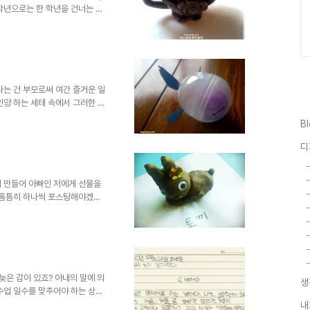
학년으로는 한 학년을 건너는 차
인지 성향도 다르고, 관심 사항
 그리고 기존의 교육 과정에 있어
집이 강한 건 큰 아이와 비슷하지
것도 다르다면 다른 부분이라고 할
 흥미를 느끼지 못한 건 아이의
아이들이 최소한 하려..
다는 건 부모로써 여간 즐거운 일
인양 하는 세태 속에서 그러한 세
것에는 정말 쓸데 없는 고민이라
B
는 사실입니다. 그래도 아이가 좋
을 때 조금이라도 그 가능성...
디
라도 좋은 영향이 될 것이란 생
쨌든 저는 그렇습니다. 그렇다고
찾아 다니는 건 좀 여러모로 ..
접 만들어 아빠인 저에게 선물을
 틈틈히 하나씩 포스팅해야겠다
북이라는 작품을 보여드리려고 합
 그림 그리고 보다 만들기에 더
기 도구 -이전에 보여드렸던 그
겁니다.^^ - 를 가지고 한껏
기는 아주 좋은 놀이가 되고 있
실 지난 해(2010년) ..
늦은 감이 있죠? 아내의 말에 의
생
수업 일수를 맞추어야 하는 상황
이들 엄마는 걱정이 이만 저만이
내