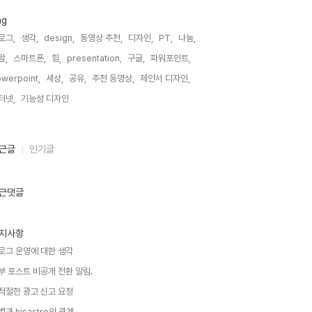
ag
로그,
생각,
design,
동영상 추천,
디자인,
PT,
나눔,
람,
스마트폰,
힘,
presentation,
구글,
파워포인트,
werpoint,
세상,
공유,
추천 동영상,
제안서 디자인,
터넷,
기능성 디자인,
근글
인기글
근댓글
지사항
로그 운영에 대한 생각
부 포스트 비공개 전환 알림.
적절한 광고 신고 요청
별과 hisastro의 관계