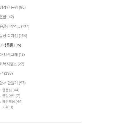
임라인 논평
(80)
은글
(42)
은글긴기억...
(137)
능성 디자인
(154)
이작품들
(36)
아 나도그래
(13)
회복지정보
(27)
냥
(238)
안서 만들기
(97)
템플릿
(44)
클립아트
(7)
배경모음
(44)
기획
(1)