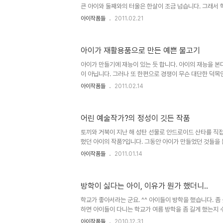
큰 아이와 둘째와의 터울은 한살이 조금 넘습니다. 그래서 
이가 있습니다. 두 아이는 생긴 모습이 다른데, 그렇기 때문
아이작품들
2011.02.21
도 제 각각이며, 심지어 좋아하는 음식도 서로 다르답니다.
서 큰 아이는 제법 잘 하고 좋아하는 반면, 둘째는 자기 고
만, 학교 교육이나 공부에 대한 흥미는 없는 편입니다. 이
아이가 재활용품으로 만든 예쁜 물고기
수 있는데, 하지만 저는 그것을 문제로 생각하진 않습니다.
잘못은 아니니까요. 제 생각에 재미가 있다면, 그래도 많은 
아이가 만들기에 재능이 있는 듯 합니다. 아이의 재능을 본
이 아닙니다. 그러나 또 한편으로 경쟁이 무슨 대단한 덕목
상이 요구하는 공부들과 다른 걸 아이가 좋아하고 잘하는 
아이작품들
2011.02.14
생각하면서도 또한 고민을 하게 되는 것 역시 부인할 수 없
아하는 것. 또 어떤 가능성이나 소질이 있다는 사실을 발견했
아니 적어도 아이가 좋아하는 그것이 아이의 성장에 조금이
어린 예술작가?의 정성이 깃든 작품
각도 무시할 수 없습니다. 개인적인 생각일지 모르지만, 어
유난을 떨면서 이런 저런 도움이 될 만한 교육들을 미리부터 
토끼와 거북이 지난 해 성탄 선물로 안드로이드 산타를 직
했던 아이의 작품?입니다. 그동안 아이가 만들었던 것들을
고 말씀드렸었는데... 그 첫번째로 아이가 만든 토끼와 거
아이작품들
2011.01.14
니다. 사실 아이는 화가가 되겠다고 합니다. 그런데, 최근엔
빠져 있는 듯 보입니다. 요즘은 플레이콘 이라고 하는 만들
안드로이드 산타가 바로 그 플레이콘이라고 하는 것으로 만든 
방학이 싫다는 아이, 이유가 뭔가 했더니..
만들기에 재미를 붙이고 있는 모습을 보면... 아이에게 만들
다는 것을 알 수 있습니다. 아이의 작품?... 토끼와 거북이는 사
학교가 좋아서라는 군요. ^^ 아이들이 방학을 했습니다. 좀 
하면 아이들이 다니는 학교가 여름 방학을 좀 길게 했는지 
이라서 그렇다고 합니다. 그러면서... 방학이 되었다고 아
아이작품들
2010.12.31