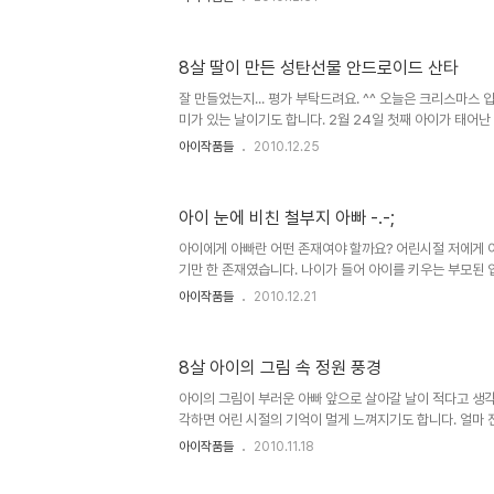
아닌가 봅니다. 그만큼 더 신경 써야 할 일이 많기 때문이겠
기를 나누던 중 아내가 이것 좀 보라면서 큰 아이의 일기장
어 보니 의아?하면서도 입가에 미소가 절로 납니다. 제 기억
8살 딸이 만든 성탄선물 안드로이드 산타
었던 것으로 남아 있는데... 글쎄 아이는 방학이 싫다는 내
니다. 구체적으로 왜 방학이 싫은지에 대해서는 말하고 있지 
잘 만들었는지... 평가 부탁드려요. ^^ 오늘은 크리스마스 
미가 있는 날이기도 합니다. 2월 24일 첫째 아이가 태어난 
런데, 어떤 종교적인 바탕이 아니더라도 분위기와 느낌은 
아이작품들
2010.12.25
합니다. 그건 어린 아이들의 모습에서도 바로 알 수 있는 
특별히 해주는 것 없어도 아이들은 뭐가 좋은지 캐롤을 흥얼
하는 걸 보면 말입니다. 그런데, 이번 크리스마스는 아이들 
아이 눈에 비친 철부지 아빠 -.-;
었습니다. 아빠로써 아이들에게 선물을 받는 다는 거... 그
는 일인데... -아빠인 분들이라면 다들 그러하시리라 생각합니
아이에게 아빠란 어떤 존재여야 할까요? 어린시절 저에게 
기만 한 존재였습니다. 나이가 들어 아이를 키우는 부모된 
운 분입니다만... ^^; 어린 시절 악몽의 절반 이상은 아버
아이작품들
2010.12.21
도로 제게 아버님은 그야말로 무시무시한 분이었습니다. 아마
상되는 분들 -그 나이가 더 많으면 많을 수록 더욱- 이라
각합니다. 그렇지만 나이가 들어 생각하니 그 아버님들의 
8살 아이의 그림 속 정원 풍경
님의 특이한 성격에서 기인한 무서움이 아니라는 것을 알게 
는 사실을... 그리고 아버지는 엄해야 한다는 분위기 뿐만 아
아이의 그림이 부러운 아빠 앞으로 살아갈 날이 적다고 생각
아..
각하면 어린 시절의 기억이 멀게 느껴지기도 합니다. 얼마 
니라 생각했던 것도 같은데... ^^; 근데, 그 어린 시절의 
아이작품들
2010.11.18
한 것이 있습니다. 미술... 아니 그리기. 전 음악과 그림 
시절 이후로도 취미로 살려 대학시절엔 노래모임에서 기타