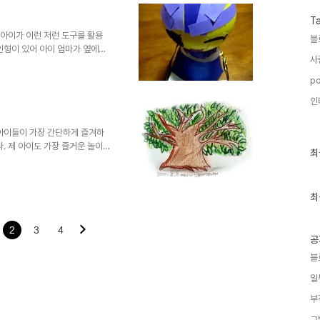
 흘러버렸고 그림 그리기는 퇴보
만, 그림을 잘 그리고 싶다는 그
T
 더더욱 부럽..
 아이가 이런 저런 도구를 활용
블
인형이 있어 아이 엄마가 옆에서
사
고 합니다. 학교에서 내준 숙제
 거라고... ▲ 초등학교 1학년
po
모습을 상상하여 만들기로 표현하는
인
을 표현한 것 같은데... 아이는
고 나니 그럴듯 해 보입니다. -
지 모르겠습니다. ..
 아이들이 가장 간단하게 즐겨하
. 제 아이도 가장 즐거운 놀이
최
최
.. 또는 하다 못해 달력의 뒷
근
채우기 일쑤였습니다. 이는 지금
글
과
 좋아합니다. ▲ 만 3살이 되기
인
최
는 동영상입니다. 지금은 초등학
기
상에서 보시듯 그 나이에 알맞은
글
정도 윤곽도 잡히고 제법 그림 다
2
3
4
공
블
일
부
그