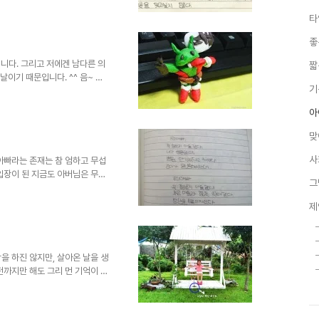
지요. 그런데, 방학에 대해 이야
타
을 건네줍니다. 아이의 일기를 읽
 속에 방학은 참 기분 좋은 일이
좋
용을 짧지만 일기에 적어 놓은 겁
않지만, 친구들과 선..
입니다. 그리고 저에겐 남다른 의
짧
날이기 때문입니다. ^^ 음~ 그
기
분명 다른 날과는 다르다고 생각
일입니다. 그 크리스마스라고 하여
아
거리고... 작은 선물에도 좋아라
보다 저에게 더 특별한 날이 되
맞
냥 생각만 해도 기분이 흐뭇해지
다.- 정말 이 기..
사
아빠라는 존재는 참 엄하고 무섭
입장이 된 지금도 아버님은 무서
그
님께서 꿈에 나타나는 것이었을 정
도 이는 현재 30대 중후반 이
제
면 많은 분들이 그러하셨으리라 생
무서움이란 그것이 단지 내 아버
됩니다. 그 시절 환경이 그랬다
니라 그 아버님 위의 아버님...
을 하진 않지만, 살아온 날을 생
전까지만 해도 그리 먼 기억이 아
기억에 있어서 언제나 아쉽다고 생각
그리기를 좋아했습니다. 음악은 어린
반주를 맡을 정도로 어느 정도의