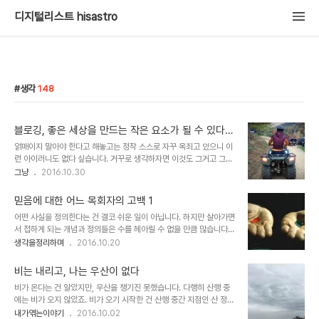
디지털리스트 hisastro
생각
148
블로깅, 좋은 세상을 만드는 작은 요소가 될 수 있다는
생각
얽매이지 말아야 한다고 해놓고는 정작 스스로 자꾸 옥죄고 있으니 이
런 아이러니도 없다 싶습니다. 거꾸로 생각하자면 이것도 그거고 그것
도 이것일 수 있다 생각합니다만... 지난 주 이틀간 외부 행사에 다녀왔
그냥
2016.10.30
습니다. 모처럼 만의 이벤트(?)도 즐기기도 했습니다. 시국인 마당에
이런 여유(?)를 즐긴다는 것이 저 스스로의 생각에도 못마땅한 일인
믿음에 대한 어느 목회자의 고백 1
데... 나름대로 생각의 공유와 전파를 했다고 자위하며 그러려니 하고
어떤 사실을 정의한다는 건 결코 쉬운 일이 아닙니다. 하지만 살아가면
있습니다. ▲ 이벤트 중 하나는 ATV(All Terrain Vehicle)를 탔던
서 접하게 되는 개념과 정의들은 수를 헤아릴 수 없을 만큼 많습니다.
건데... 이건 정말 재밌더군요. ^^ 문제는 그렇게 다녀온 길이 몸에 무
문제는 그렇게 듣고 보고 알게 되는 순간 아는 것이 아는 게 아님에도
생각을정리하며
2016.10.20
리가 좀 갔다는 신호를 홀로 느낀다는 겁니다. 힘들단 얘기죠. 또 하나
그런 것(그것이 맞는 것 또는 옳은 것 혹은 진리와 같은 것)으로 착각
그 함께했던 이들을 보고 있자니 시간의 흐름은 생각보다도 훨씬 멀리
하게 될 수 있다는 사실입니다. 아니 어쩌면 대부분 그런 줄 모르고 평
멀어져..
비는 내리고, 나는 우산이 없다
생을 살아가기도 합니다. 영화 매트릭스에서 모피어스가 제시한 파란
비가 온다는 건 알았지만, 우산을 챙기진 못했습니다. 다행히 산행 중
알약을 먹었을 때처럼 말이죠. 보신 분들은 아시겠지만 모피어스가 네
에는 비가 오지 않았죠. 비가 오기 시작한 건 산행 중간 지점인 산 정상
오에게 건넨 두 가지 색의 알약은 가상이지만 평화의 상태로 머무느냐
에 있는 정자에 다다를 무렵이었습니다. 비가 오리라는 것을 알았음에
내가엮는이야기
2016.10.02
아니면 현실을 인지할 수 있지만 고통스러운 적나라한 세상을 살게 되