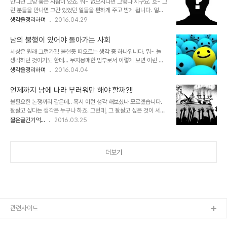
만나면 그냥 좋은 사람이 있죠. 뭐~ 없으시다면 그렇다 치구요. 흐~ 그
서 말씀하신 어느 노인 목수의 집 그림 얘기...많은 분들이 아시다시피 선생님께서 하셨던 그
런 분들을 만나면 그간 있었던 일들을 편하게 주고 받게 됩니다. 얼마
노인 목수가 그렸다고 하는 집 그림의 내용은 다음과 같습니다. 나와 같이 징역살이를 ..
전 제가 그랬죠. 그렇게 만난 분들과 했던 이야기 중엔 "나만 그런
생각을정리하며
2016.04.29
가?"라는 생각을 넌지시 풀기도 했었는데, 공감들을 하시는 것으로 느
껴졌습니다. 저만의 착각인지는 모르겠지만... 이미지 출처:
남의 불행이 있어야 돌아가는 사회
www.india.com 이를테면, 자연스럽게 타인과의 비교를 통해 나만
세상은 원래 그런가?!! 불현듯 떠오르는 생각 중 하나입니다. 뭐~ 늘
작아지는 기분이랄까요? 나만 외로운 것 같고, 나만 힘든 것 같으며,
생각하던 것이기도 한데... 무지몽매한 범부로서 이렇게 보면 이런 것
왠지 나만 엉망으로 사는 것 같은... 왠지 그렇게 자꾸만 생각이 나락으
같고, 저렇게 보면 저런 것 같은 것이 인지상정인가는 모르겠습니다마
생각을정리하며
2016.04.04
로 이어지는 그런 생각들 말이죠. 뭐~ 이 얘기도 얼마 전 발행했던 글
는... 이 생각 하나만큼은 확실히 아니라고 보는 것이 있습니다. 그것도
에서 유사하게 언급했던 것이기도 하군요. 이런 생각은 가급적 하지 말
변함없이... 뭐~ 아직까지는 이라고 단서는 붙여놔야겠습니다. -.- 남
자고~ 버려야 할 1순위...
언제까지 남에 나라 부러워만 해야 할까?!!
보다 잘 사는 것이라던가.. 남 힘들게 하거나 불안을 통해 잘 사는 것이
불필요한 논쟁꺼리 같은데.. 혹시 이런 생각 해보셨나 모르겠습니다.
보편적 사회 분위기라는 건 정말 아닌 것 같다는 생각 말입니다. 그리
잘살고 싶다는 생각은 누구나 하죠. 그런데, 그 잘살고 싶은 것이 세상
고 이해할 수 없는 건 강자에겐 한없이 관대하면서 약자에겐 가혹하거
사람 모두와 같이 잘살고 싶은 건지 아니면, 남 보다 잘 살고 싶은 상대
짧은글긴기억...
2016.03.25
나 동정하는 이분법적 사고가 팽배하다는 사실.. 그것도 그렇게 입장에
적인 것을 기준으로 하는 건지... 궁금합니다. 늘 생각하는 생각 중에..
따라서는 그러려니 할 수 있겠으나 그러한 입장도 아닌 이들이 이반적
'나의 생각'이란 것이 진정 나만의 생각인지 아니면 누군가로부터의 영
사고를 하고 ..
향에 의한건지 혼란스럽지만 앞서 언급한 것에 대한 보편적 생각들은
더보기
경쟁이 보편화되고 남 보다 더 잘해야만 잘 살 수 있다는 환경 속에 익
숙해진 이땅 위의 사람들에겐 상대적으로 잘사는 것을 기준으로 받아
들일 것이라는 건 어렵지 않게 예상되는 바입니다. 웃긴 건 그렇게 생
각함으로써 자신이 힘든 건 경쟁력 없고 부족한 초라한 자신으로부터
기인했다는 결론에 다다른..
관련사이트