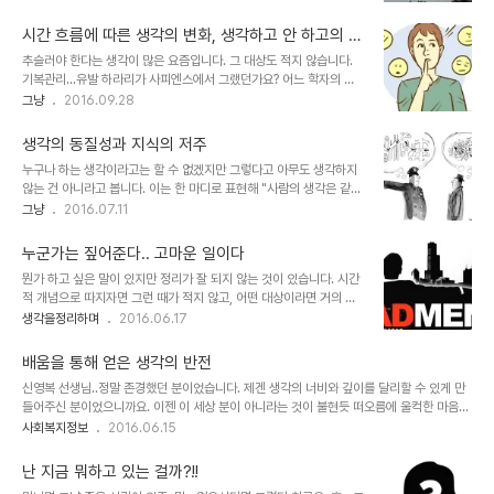
도 우산을 챙기지 못한 이유를 주저리주저리 말하긴 뭐하지만 그럴만
느냐의 차이가 있습니다. ▲ 영화 매트릭스의 한 장면 생각하기에 따
했다 정도는 말할 수 있습니다. 산 정상의 정자에 앉아 그 과정을 생각
라서, 또는 그저 누구나의 생각 ..
시간 흐름에 따른 생각의 변화, 생각하고 안 하고의 차
하다 보니 문득 세상을 조망하는 듯 느껴집니다. 무엇보다 알고도 못
이
추슬러야 한다는 생각이 많은 요즘입니다. 그 대상도 적지 않습니다.
했다는 사실이 그렇습니다. 내가 보고 경험한 사실에 국한된 것이겠지
기복관리...유발 하라리가 사피엔스에서 그랬던가요? 어느 학자의 가
만… ▲ 산행길에 찍은 사진 / 비 오기 전 하늘 비는 내리고 있지만 지
설이라지만 어쩌면 사람의 기분이란 일정 수치가 정해져 있고, 그 범위
그냥
2016.09.28
금 내겐 우산이 없습니다. 이런 내 생각을 비웃기라도 하듯...넓은 하늘
내에서 타고나는 것이라고 말입니다. 따라서 온도를 일정하게 유지하
을 배경으로 집을 짓고 사는 거미가 눈에 들어왔습니다. 비는 내리는
는 공조 시스템처럼 우리가 겪는 기분의 변화는 주어진 상황에 따라 순
데, 저 거미는 미동도 없습니..
생각의 동질성과 지식의 저주
간 영향을 받더라도 곧 원래의 상태로 돌아가게 된다는 겁니다. 이미지
누구나 하는 생각이라고는 할 수 없겠지만 그렇다고 아무도 생각하지
출처: www.wikihow.com 당면한 한 가지 사실에 경도되면 그 순간
않는 건 아니라고 봅니다. 이는 한 마디로 표현해 "사람의 생각은 같기
엔 그게 진리라고 느껴지는 때가 있듯이 그러잖아도 비슷한 생각을 하
도 하고 다르기도 하다.." 좀 더 축약하면 "생각의 같고 다름"으로 말
그냥
2016.07.11
던 차에 그 가설은 제게 어떤 답처럼 와 닿았습니다. 하지만 시간 흐름
할 수 있을 겁니다. 생각의 같고, 다름의 미학적 접근? 어린시절 언제
에 따라 이전에도 그랬던 것처럼 그 생각도 변할 겁니다(확신할 순 없
인가 소리는 내지 않고 마음 속으로 많이 알려진 간단한 동요와 같은
지만). 뭐~ 이미 모두 적..
누군가는 짚어준다.. 고마운 일이다
노래를 흥얼 거리며 동시에 책상을 두드리다가 문득 들었던 생각이 그
뭔가 하고 싶은 말이 있지만 정리가 잘 되지 않는 것이 있습니다. 시간
랬습니다. 아니 생각을 했다기 보다는 주변의 사람들이 왠지 내가 속으
적 개념으로 따지자면 그런 때가 적지 않고, 어떤 대상이라면 거의 대
로 흥얼거린 노래를 알아 들을지(들었을지) 모른다는(어떤 면에선 들
부분이 그렇습니다. 그러나 누군가는 내 생각과 어느정도 일치하는 이
생각을정리하며
2016.06.17
킬수 있다는 또는 들켰다는) 느낌이 들었다는 게 더 정확한 표현일 겁
야기을 잘 짚어 주기도 합니다. 고마운 일이죠. 예전에는 환경적으로
니다. 이미지 출처: slideshare.net 이런 생각을 누군가에게 말했던
이런 경우를 접하기 어려웠습니다. 때문에 나만 이상한 생각을 하는 건
적은 없었습니다. ..
배움을 통해 얻은 생각의 반전
가 싶기도 했었고 조심스러웠습니다. 그러나 이제는 좀 달라졌다고 생
신영복 선생님..정말 존경했던 분이었습니다. 제겐 생각의 너비와 깊이를 달리할 수 있게 만
각 됩니다. 모두 인터넷 덕분이죠. 이 얘기의 연결적 측면으로 말하면
들어주신 분이었으니까요. 이젠 이 세상 분이 아니라는 것이 불현듯 떠오름에 울컥한 마음이
언젠가 저도 아주 미미한 부분에서 조금은 일조를 하지 않았을까라고
들기도 합니다. 그러고 보니 떠나신 지 내일이면 벌써 5개월이군요.선생님의 글을 통해서 제
사회복지정보
2016.06.15
자기 위안을 갖기도 합니다. 하지만 인터넷이 없었던들 상상 조차 할
가 배운 것 중 하나는 생각의 반전이었습니다. 계절에 따라 느껴지는 감옥에서의 사람에 관
수 없었을 것임을 인정합니다. 인터넷(정확히는 SNS, 더 정확히는 페
한 생각이라던가 노인 목수의 집 그림에 대한 내용은 어떤 사안이든 하나만 생각해서는 안
이스북)을 통해 접하게 된 "남자..
난 지금 뭐하고 있는 걸까?!!
된다는 마음가짐을 갖게 한 계기였습니다. 지금 말하려고 하는 소재이기도 합니다.선생님께