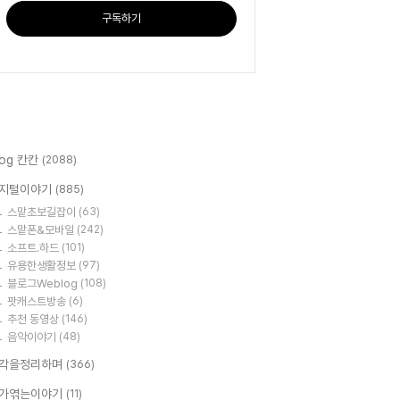
구독하기
log 칸칸
(2088)
지털이야기
(885)
스맡초보길잡이
(63)
스맡폰&모바일
(242)
소프트.하드
(101)
유용한생활정보
(97)
블로그Weblog
(108)
팟캐스트방송
(6)
추천 동영상
(146)
음악이야기
(48)
각을정리하며
(366)
가엮는이야기
(11)