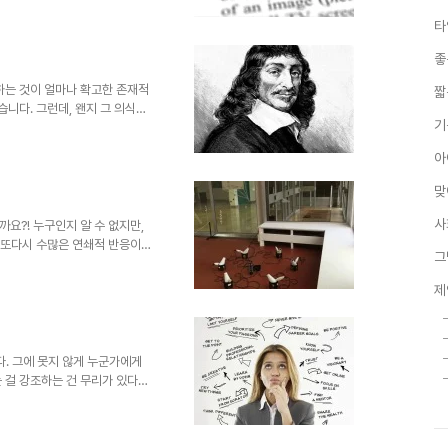
힘의 작용에 의해 뒤집어지는 반전
타
득 -언제나 드는 생각의 시작이
말 있기라도 한 것일까? 이를 전
좋
구 이상은 될 수 없다는... 그
 huffin..
하는 것이 얼마나 확고한 존재적
짧
습니다. 그런데, 왠지 그 의식이
기
▲ 이미지 출처:
- 1650. 2. 11 벌써 5년이 다 되
아
의 5주기...저렇게 의미를 부여
... 지금은 전혀죠. 그들이 그
맞
까. 설거지를 하다가 문득 이유
사
요?! 누구인지 알 수 없지만,
서 또다시 수많은 연쇄적 반응이
그
유라고 할 수 있죠. 이미지 출
 어떻게 하게 되었을까 싶은... 그럼
제
을 수 없습니다. 처음부터 대단한
작은 생각의 단초로부터 다듬고
 고마운 건 작은 무엇이라도 그냥
(스스로 아쉬..
. 그에 못지 않게 누군가에게
 걸 강조하는 건 무리가 있다는
장 알프레드 아들러가 말하듯 그건
하는 것이 있을지도 모릅니다. 하
것이라는 생각입니다. 뾰족히 딱