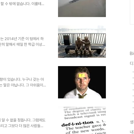
할 수 밖에 없습니다. 이를테면
의해 그런가 보다 하는 건지..
 들어 그렇게 받아들이 된건지는
환경을 지배하는 세상이냐, 닭이
om 갈무리 뭐~ 세상은 물론 일정
다. 그것을 대입하자면 그 어떤
. 혼자만의 생각일 ..
자는 2014년 기준 이 땅에서 하
단히 말해서 매일 한 학급 이상이
역 하나씩 없어지는 것과 같습니
B
득 국민과 국가, 사회 그리고 우리
 심각하다면서 출산을 운운하는
디
면서 새로운 생명만 낳으면 된다
더욱이 그러한 현실에 대한 문제를
쩌구... 한..
향이 있습니다. 누구나 갖는 아
자는 말은 아닙니다. 그 아쉬움이
에 건망증과 관련된 얘기를 몇 번
... 잦은 건망증, 병적 증세일
까?기억력이 좋아진 비결 사람들
는 경우가 있고, 또 그런 류의
있기 마련입니다. 특히 저와 같이
그것이 무슨 징크스처럼 느껴..
 알 수 없을 정돕니다. 그럼에도
생
그리고 그보다 더 많은 사람들은
식이라 믿으며 또 많은 어떤 이들
내