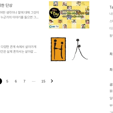
내 아쉽습니다만... 이미지 출
대한 단상
 많아지는 습관 아닌 습관을 갖고 있
T
침 생각을 스치고 지..
어떤 생각이나 말에 대해 그것이
나
 누군가의 이야기를 들으면 그것
스
로그램인 "생활의 달인"을 보면서
댓가를 받고 있는지 의문이 들었
디
하지 않았죠. 때문에 저는 마치
동
다. 저의 이러한 생각을 부정적
관계없이 사람으로서 사람답게라는
얼마나 공감할 수 있는가에 달려
의 다양한 관계 속에서 살아가게
인간은 실제 혼자서는 살아갈 수
최
최
살아야만 하는 조건이 아닌 경우
근
하는 문제에 대해서는 간단히 설정
글
과
 것만을 전제로 한 것을 의미하는
인
최
보질 못한 것이기에...- ▲ H
기
es의 로고이며, 사람人자는 직접 그
글
게 연결되고 통한다는..
5
6
7
···
15
공
블
일
부
그