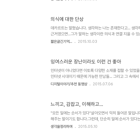
은 다른 이들에게 강요하려 들기까지 합니다. 그건 더 큰 
이 망각 속에 끊임없이 이어지기도 하죠. 산행을 하던 중 문
그렇습니다만..- 그런 생각이 들었습니다. 과연 개념이란 정
의식에 대한 단상
부 부정할 수는 없겠지만... 인정한다 하더라도 이해를 위한 도
것 역시도 관점을 벗어날 수는 없다는 생각 말이죠. 이미지 출처:
데카르트는 말했습니다. 생각하는 나는 존재한다고... 생각
근거였으면...그가 말하는 생각이란 의식과 연결 지을 수 있
란 말에서 냄새가 나요. 의식... 의식화... 의식화의 원흉... 
짧은글긴기억...
2015.10.03
quotesgram.com / René Descartes 1596. 3. 31 
어 가네요. 저 의식화의 원흉이라 지칭되었던 리영희 선생님
한 그들에게 의식이란 무엇이었을까.. 궁금했던 적이 있었는데
잉여스러운 장난이라도 이런 건 좋아
런 것까지 생각하고 자시고 했을 위인들이 못된다는 걸 아니
도 없이 이 말이 생각났습니다.의미가 조금 다르겠지만 보..
인터넷이 아니었다면 이토록 다양한 소재를 접할 수 있었을까
인터넷 시대이기 때문에 가능한 만남들... 그리고 그 속에
일어나고 순환됩니다. 바로 인터넷은 혁명이라고 지칭되는 이
디지털이야기/추천 동영상
2015.07.06
처: bloggieblogg.blogspot.com 정말 이런 생각은
에도 그 탁월(?)한 재치와 안목에 감탄사가 절로 나오지 않
무언가가 뿅하고 나타나는 일은 없다고 봅니다. 무엇이든 
느끼고, 감잡고, 이해하고...
다듬어 그럴듯한 결과물이 만들어지는 것인데... 저 스스로
지나치지 않는 습관을 갖게 되었다는 사실입니다. 부족한 건
"모든 일에는 순서가 있다"살아오면서 익히 들어온 말입니다
해주는 말이기도 합니다.그런데, 단순히 일에 순서가 있다는
생각이 들었습니다.최근 주목 받고 있는 심리학의 3대 거
생각을정리하며
2015.05.10
각자의 몫이라고 말이죠. 어떤 건 분명히 순서를 지켜야만 
지만 그건 한정된 범주에 속하는 특별한 경우에만 해당 될 