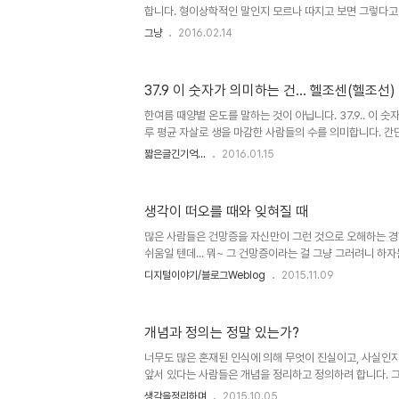
합니다. 형이상학적인 말인지 모르나 따지고 보면 그렇다고 
원래 그런건지 아니면 단순히 누군가 그럴듯하게 말한 것에 
그냥
2016.02.14
또는 그 말한 것을 듣고 생각해 보니 정말 그렇다는 생각이
알 수 없다는 얘깁니다. 환경이 지배하는 세상이냐 아니면 
먼저냐 달걀이 먼저냐... 이미지 출처: www.youtube.c
37.9 이 숫자가 의미하는 건... 헬조센(헬조선)
부분 기준을 제시하고 그에 따라 맞고 틀리다를 구분짓습니
것도 말할 수 없다는 생각에 그렇게까지 말하고 싶진 않습니다
한여름 때양볕 온도를 말하는 것이 아닙니다. 37.9.. 이 숫
루 평균 자살로 생을 마감한 사람들의 수를 의미합니다. 간
자살로 사라지는 것이고, 1년 마다 작은 규모의 읍면동 지
짧은글긴기억...
2016.01.15
다. 물론, 중요한 건 그게 아니지만... 저 숫자를 보다가 문
라는 명제의 연관성을 생각하게 됩니다. 인구 감소 문제가
정부... 그런데, 정작 죽어가는 사람들의 문제도 풀지 못하
생각이 떠오를 때와 잊혀질 때
고 생각하는 걸 보면 이게 보통 아리송한 것이 아닙니다. 
제기라도 하면 불만이 많다거나 심지어 빨갱이에 종북 어쩌구 저
많은 사람들은 건망증을 자신만이 그런 것으로 오해하는 경
쉬움일 텐데... 뭐~ 그 건망증이라는 걸 그냥 그러려니 하
누구보다 큰 사람이거든요. 제가요. ^^; 아마도 그런 까닭
디지털이야기/블로그Weblog
2015.11.09
인가 주제로 삼고 포스팅했던 것 같기도 합니다. 메멘토 증후군
까?기억력을 높이는 창의적 교수법사람들은 왜 술을 마실
은 누구나 은연중 떠오르는 생각들을 나중에 기억해내고자 하
개념과 정의는 정말 있는가?
상황(괜찮다 싶은 생각이 떠오르는)이 좀 더 잘 되는 때가 
변변찮지만 블로그를 통해 일련의 글쓰기를 하는 경우라면 
너무도 많은 혼재된 인식에 의해 무엇이 진실이고, 사실인지
앞서 있다는 사람들은 개념을 정리하고 정의하려 합니다. 
가장 앞선 -흔히 주류라 일컬어지는- 정의가 사실이고, 지
생각을정리하며
2015.10.05