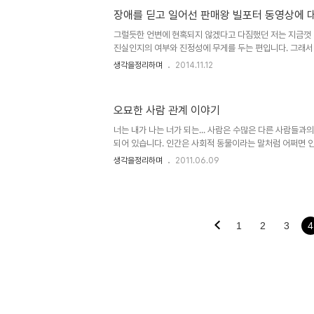
떠오르는 예가 변변찮아 구체적으로 언급하지 못하는 것이 못
장애를 딛고 일어선 판매왕 빌포터 동영상에 
처: www.noinstantpudding.com 씻을 때 생각들이
습니다.포스팅의 소재는 대부분 그때 만들어집니다. 오늘 아
그럴듯한 언변에 현혹되지 않겠다고 다짐했던 저는 지금껏 
진실인지의 여부와 진정성에 무게를 두는 편입니다. 그래서
이 어떤 의도를 지녔는지를 먼저 생각하곤 합니다. TV 프
생각을정리하며
2014.11.12
저는 그들의 진기명기스러운 몸짓보다 그만큼의 대우 또는 
습니다. 하지만 프로그램은 그것에 대해서는 별 의미를 부여
곰이 재주 부리는 것과 뭐가 다른가라고 생각하기도 했습니
오묘한 사람 관계 이야기
이냐고 할 수도 있을 테지만... 긍정과 부정의 논점과는 
시각으로 보려는 것일 뿐입니다. 솔직히 생각의 긍정이란 
너는 내가 나는 너가 되는... 사람은 수많은 다른 사람들과
있거든요. ..
되어 있습니다. 인간은 사회적 동물이라는 말처럼 어쩌면 
없는 존재인지도 모릅니다. 어떤 특수한 상황이라서 홀로 
생각을정리하며
2011.06.09
라면.. -물론 그러한 상황이라도 어디까지가 혼자냐라고 
할 수는 없을 겁니다. 그냥 단지 사람들과의 관계가 단절된
경우에는 가능할 수도 있겠다고 생각이 들면서도 직접 경험해 
를 형상화 한 이미지는 Human Relations Associat
려보았습니다. 서양이나 동양이나 사람에 대한 생각이 이렇
1
2
3
4