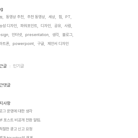
ag
눔,
동영상 추천,
추천 동영상,
세상,
힘,
PT,
능성 디자인,
파워포인트,
디자인,
공유,
사람,
sign,
인터넷,
presentation,
생각,
블로그,
마트폰,
powerpoint,
구글,
제안서 디자인,
근글
인기글
근댓글
지사항
로그 운영에 대한 생각
부 포스트 비공개 전환 알림.
적절한 광고 신고 요청
별과 hisastro의 관계