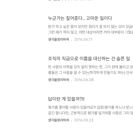
희로애락(喜怒哀樂)으로 지칭되는 인간사 혹은 세상사의 
크게 벗어나진 않는 것 같습니다. 이야기는 조금씩 다를지 
으로 보이는 이야기를 접했습니다. 실화를 바탕으로 제작되었
누군가는 짚어준다.. 고마운 일이다
스"와 관련된 내용입니다. 전해 들은 이야기와 영화가 말하
는 세상에서 벌어진 사건과 사고가 지닌, 그중에서도 사람
뭔가 하고 싶은 말이 있지만 정리가 잘 되지 않는 것이 있
도 있었던, ..
그런 때가 적지 않고, 어떤 대상이라면 거의 대부분이 그렇
과 어느정도 일치하는 이야기을 잘 짚어 주기도 합니다. 고
생각을정리하며
2016.06.17
로 이런 경우를 접하기 어려웠습니다. 때문에 나만 이상한 
조심스러웠습니다. 그러나 이제는 좀 달라졌다고 생각 됩니다
기의 연결적 측면으로 말하면 언젠가 저도 아주 미미한 부
조직의 직급으로 이름을 대신하는 건 슬픈 일
을까라고 자기 위안을 갖기도 합니다. 하지만 인터넷이 없었
임을 인정합니다. 인터넷(정확히는 SNS, 더 정확히는 페이스
한 사람의 이력을 모두 알지 못하는 한, 그가 현재 불리고 
름들은 그 사람을 알 수 있는(착각하게 만들기도 하는) 단서
급이 그렇습니다. 언젠가는 그 직급 조차도 당연히 그런 줄 
생각을정리하며
2016.06.08
러한 지칭되는 직급 등의 호칭들로 어떤 정형적 모습을 갖
니다. 문젠 대체적으로 그렇게들 인식하고 있다는 겁니다.
유엔 사무총장을 생각하면 적확한 답이 아닐까 합니다. 그가
답이란 게 있을까?!!
던 이가 얼마나 있었을까요?! 결론적으로 그 자리에 올랐다
있었을 것이라고 생각하지 않았을까라는 겁니다. 그나마 다
평가를 좋아할 사람이 있을까요?! 입장(평가를 하느냐 받느
관..
같긴 합니다만, 근본적으로 평가를 달가워할 사람은 그리 많
어느 정도 그 필요성을 느낀다 하더라도 보다 깊이 평가의 
생각을정리하며
2016.05.23
해 본다면 그 이전과 이후의 생각에는 분명 차이가 있을 것
해 이러한 생각을 갖는 이유는 평가라는 것 자체가 어떤 일