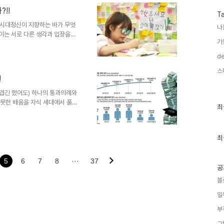
 맞는 거냐는 생각 해 볼 문젭니
!!
았다고 할 순 없지만 현재까지 겪고 있
T
적으로 요구되..
 시대정신이 지향하는 바가 무엇
나
 이는 서로 다른 생각과 입장을
기
할 수는 있어야 한다 것을 의미
 하더라도 그건 강요가 될 뿐이
de
많은 슬픔과 어려움이 산적하여 그
스
만… 그래도 최소한 아픔은 살피
!
 구분하지 않는 것에서 출발한다
생각할 때 최근 관심이 모아진 강
힘겹긴 했어도) 하나의 통과의례와
 못한 배움을 자식 세대에서 풀
최
최
 욕망 때문이기도 했습니다. 우골
근
그래도 그땐 자식 교육에 대한 욕
글
과
 아니었더라도 그 당시의 교육에
인
최
 무엇보다 구체적이진 않아도 그
기
의 교육비 지출은 상황이 달라도
글
차이는 있으나 아직 자식 세대의
5
6
7
8
···
37
공
블
일
부
그