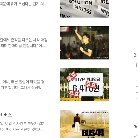
 때문에 뭐가 무섭다는 건지 의아
력을 통해 제 머릿속을 훤히 들여
까(허나 저도 그게 뭔지 정확히
. 비근한 예를 들어 일관성을 가
에서 사람들은 원칙을 지켜야 한
사람이라면 반드시 그래야만 하는
무섭다고 하는 건 그러한 인식으..
길에서 촌각을 다투는 시각 마침
살피며 한마디를 던집니다."아직
에 따라 사용되어지는 단어 "의
B
서 보자면 다르다 할 수도 없다고
념이 일반적으로 인지되는 "상대
디
 "불확정성의 원리"의 그 "불확정
... ㅠ.ㅠ 1974년 6월 ‘창비
 됩니다. 많..
 아니, 때론 현실이 되었을 경
오기도 합니다. 그래서 상상했던
한계가 없지만 한계가 분명해 보이
 따라서는 상상 초월이 될 수
다. 논픽션!! 상상을 초월하는
는 다르다는 것이 되기도 하겠
번 버스
 그것이 너무도 현실적인 정황들
감추지 못했습니다. 하지만 그건
 알 것 같은 사건도 모두가 알지
생
흐름에 따라서는 완전히 잊히지는
 하지만 세상의 일이라고 하는,
내