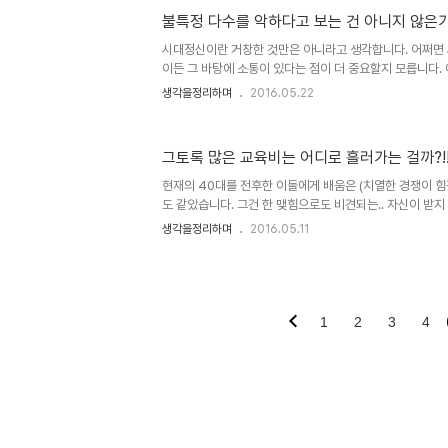
문입니다. 그러나 많이들 경험하다시피 그 요구된 답이 정말
불특정 다수를 악하다고 보는 건 아니지 않은가?
다. 이미지 출처: fr.linkedin.com 아주 많은 날을 살
는 삶 속의 현상들을 통틀어 확신하게 된 것 중 하나는 보편
시대정신이란 거창한 것만은 아니라고 생각합니다. 어쩌면
이든 그 바탕에 소통이 있다는 점이 더 중요할지 모릅니다.
받어들이진 않는다고 해도 이해의 여지 또는 고려하고 배려
생각을정리하며
2016.05.22
하기도 하죠. 그렇지 않다면 그 아무리 숭고한 시대정신이라
고, 결론적으로 그건 시대정신이라 할 수 없습니다. 너무 
어느 것도 쉬 공감하지 못하는 아이러니가 팽배한 현실이지
그토록 많은 교육비는 어디로 흘러가는 걸까?!
고 이해하려 노력해야 한다고 봅니다. 그건 남자나 여자를
고 믿습니다. 다만, 현실 속 기울어진 기형적 수평의 추를 
현재의 40대를 전후한 이들에게 배움은 (치열한 경쟁이 
남역 사건은..
도 같았습니다. 그건 한 맺힘으로도 비견되는.. 자신이 받지
고자 했던 그 부모 세대가 지녔던 교육에 대한 대리 만족적
생각을정리하며
2016.05.11
탑이란 말처럼 당시도 교육비가 적다고는 할 수 없었지만, 
망을 꺽을 만큼은 아니었습니다. 아주 탄탄하다 할 정도는
들어가는 비용은 어느 정도 합리적인 수준으로 이해했었고,
렇게 생각할 수 있는 희망이 있었습니다. 그러나 지금 현재
너무 달라 보입니다. 우선 과거와 교육을 바라보는 시각에 
1
2
3
4
교육..