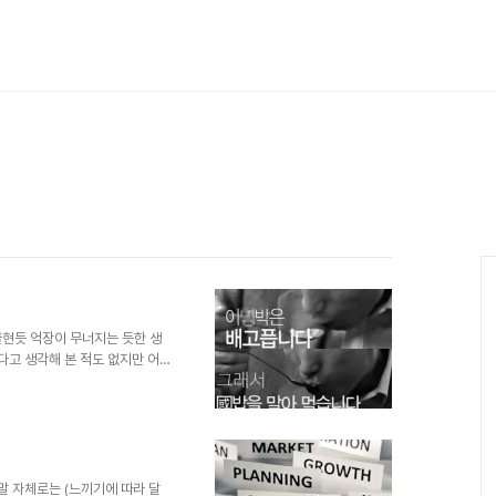
불현듯 억장이 무너지는 듯한 생
다고 생각해 본 적도 없지만 어
 게 마뜩잖기도 하구요. 벌써
 세월이 변했는데, 고작 헬조센
도 싸다 싶습니다. 뭐~ 아직 멀
죠. 권선징악은 기대하는(행실 댓
 해줬다고 우기면 잘해준 게 되는
질 국민의 책임도 무시할 ..
말 자체로는 (느끼기에 따라 달