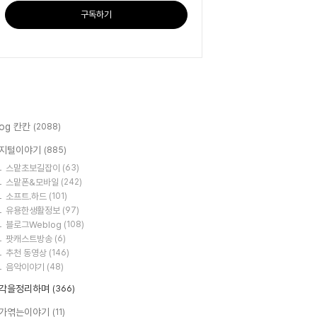
구독하기
log 칸칸
(2088)
지털이야기
(885)
스맡초보길잡이
(63)
스맡폰&모바일
(242)
소프트.하드
(101)
유용한생활정보
(97)
블로그Weblog
(108)
팟캐스트방송
(6)
추천 동영상
(146)
음악이야기
(48)
각을정리하며
(366)
가엮는이야기
(11)