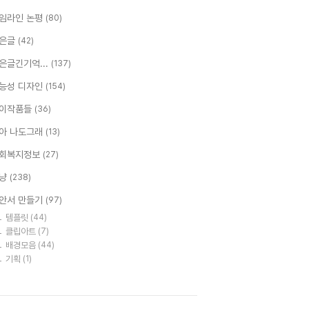
임라인 논평
(80)
은글
(42)
은글긴기억...
(137)
능성 디자인
(154)
이작품들
(36)
아 나도그래
(13)
회복지정보
(27)
냥
(238)
안서 만들기
(97)
템플릿
(44)
클립아트
(7)
배경모음
(44)
기획
(1)