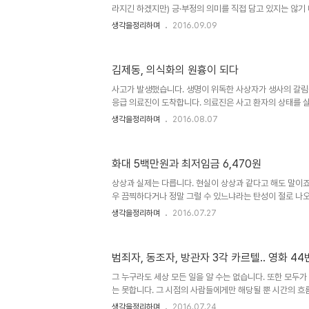
라지긴 하겠지만) 긍·부정의 의미를 직접 담고 있지는 않기
할 수 있습니다. 마치 염력이나 관심법과 같은 고차원적 능
생각을정리하며
2016.09.09
다보면서 제가 생각하고 있는 그게 무엇인지 보았다면 모를
알지 못한다는 건 함정~). 이렇게 말할 수 있을 것 같습니다
져야 한다는 것과 일맥상통하는 얘기라고 말이죠. 어떤 면
김제동, 의식화의 원흉이 되다
다거나 일관성을 가져야 한다는 얘기 자체로 이성을 지닌 
것으로 인식하게 되죠. 제가 "원칙을 지켜야 한다"는 말이 
사고가 발생했습니다. 생명이 위독한 사상자가 생사의 갈림
응급 의료진이 도착합니다. 의료진은 사고 환자의 상태를 
의식이 살아 있습니다. 빠른 조치를 취해야만 합니다." 상황
생각을정리하며
2016.08.07
식"이 갖는 그 뜻이 동일하다 할 순 없겠지만 큰 범위 내에
봅니다. 물론, 상대성 이론에서 지칭하는 그 "상대"의 개
적"의 그 "상대"와 같지 않고, 양자역학 이론에서 다뤄지는
화대 5백만원과 최저임금 6,470원
성" 또한 "불확실"과 다르다고 하죠? 뭐~ 전 잘 모르겠습니다만
신서’ 제4권 "전환시대의 논리"라는 제목으로 책 한권이 출간
상상과 실제는 다릅니다. 현실이 상상과 같다고 해도 말이죠.
우 끔찍하다거나 정말 그럴 수 있느냐라는 탄성이 절로 나
일이 실제 일어나는 건 다를 수밖에 없는 겁니다. 상상은 
생각을정리하며
2016.07.27
는 현실에서 상상과 동일하게 벌어진다면 그것이 무엇이냐에
있으니까요. 그래서 어떤 글들에는 이 말을 강조하기도 합니
현실을 부각시키고자 하는 것이겠지만, 그만큼 현실의 얘기
범죄자, 동조자, 방관자 3각 카르텔.. 영화 44
죠. 영화 내부자를 본 많은 사람들은 상상의 결과물이라도
을 바탕으로 만들어진 연출이라는 점에서 적잖이 놀라움을 
그 누구라도 세상 모든 일을 알 수는 없습니다. 또한 모두가
어디까지나 상..
는 못합니다. 그 시점의 사람들에게만 해당될 뿐 시간의 
않을지라도 모든 이가 기억하지는 못 할 것이기 때문입니다.
생각을정리하며
2016.07.24