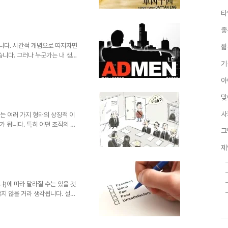
중심 소재는 몇 가지 범주에서
타
몰라도 말이죠. 많이들 회자된 것
다고 하는 영화 "44번 버
좋
고자 하는 바는 사람들이 살아가
들의 생각과 행동으로 변화될 수
습니다. 시간적 개념으로 따지자면
짧
습니다. 그러나 누군가는 내 생각
기
마운 일이죠. 예전에는 환경적으
생각을 하는 건가 싶기도 했었고
아
. 모두 인터넷 덕분이죠. 이 얘
분에서 조금은 일조를 하지 않았
맞
던들 상상 조차 할 수 없었을 것
북)을 통해 접하게 된 "남자..
사
있는 여러 가지 형태의 상징적 이
가 됩니다. 특히 어떤 조직의 직
그
알았던 때도 있었죠. 하지만 그
추었을 것이라 단정 짓긴 어렵습
제
이게 얼마나 위험한 일인지는 현
 그 자리에 가기 전까지 그를 알
는 것에 그만에, 그만한 이유가
행스러운 건 그를 위해서도, 연
냐)에 따라 달라질 수는 있을 것
지 않을 거라 생각됩니다. 설사
본질을 따져보고 그 성격을 고민
이라고 봅니다. 평가라는 것에 대
정한 틀과 같은 답을 요구하기 때