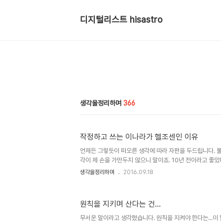
디지털리스트 hisastro
생각을정리하며
366
작정하고 쓰는 이나라가 헬조센인 이유
언제든 그렇듯이 떠오른 생각에 따라 자판을 두드립니다. 
각이 제 손을 가만두지 않으니 말이죠. 10년 전이라고 좋았
느새 그래도 그때가 좋았다는 말도 안 되는 생각으로 기우는
생각을정리하며
2016.09.18
10년이군요. 벌써...세월 빠르다는 생각이 들면서도 그렇게
이란 말만 하고 있으니 억장이 무너질 수밖에요. 아니 무너져
었다 싶긴 합니다만... 그러면서 며칠 전 이런 생각을 했었
원칙을 지키며 산다는 건...
가에 따라 주어지는) 것이 아니라 만드는 것이다라고... 잘
가? 브라질의 룰라가, 그 같은 정권이 탄핵을 당한 데는 브라
무서운 말이라고 생각했습니다. 원칙을 지켜야 한다는...이 